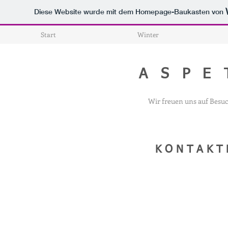
Diese Website wurde mit dem Homepage-Baukasten von
Start
Winter
A S P E
Wir freuen uns auf Bes
K O N T A K T 